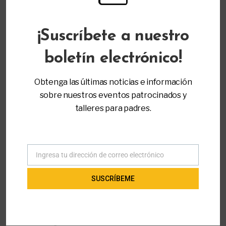
Abogacía y Liderazgo
¡Suscríbete a nuestro
MÁS INFORMACIÓN
Registro
boletín electrónico!
Obtenga las últimas noticias e información
Inicio
All Workshops - Padre a Padre de Miami
sobre nuestros eventos patrocinados y
Abogacía y Liderazgo
Ansiedad en los Niños
talleres para padres.
Ingresa tu dirección de correo electrónico
Correo
TALLERES RELACIONADOS
electrónico
SUSCRÍBEME
27 de agosto de 2026