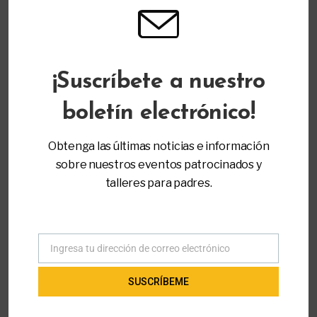
modu
CATEGORÍA
Transición Secundaria y Posterior
¡Suscríbete a nuestro
MÁS INFORMACIÓN
boletín electrónico!
Registro
Obtenga las últimas noticias e información
sobre nuestros eventos patrocinados y
Inicio
All Workshops - Padre a Padre de Miami
talleres para padres.
Transición Secundaria y Posterior
Introducción al Programa de
Rehabilitación Vocacional
Ingresa tu dirección de correo electrónico
Correo
electrónico
SUSCRÍBEME
TALLERES RELACIONADOS