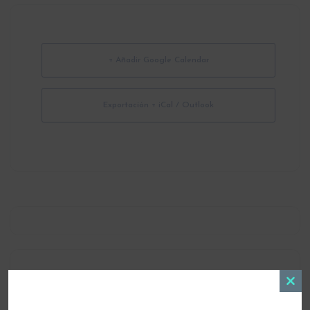
+ Añadir Google Calendar
Exportación + iCal / Outlook
LOCALIZACIÓN
Clos
this
Entrenamiento Virtual