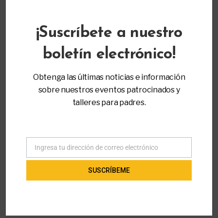
MÁS INFORMACIÓN
¡Suscríbete a nuestro
Registro
boletín electrónico!
Inicio
All Workshops - Padre a Padre de Miami
Obtenga las últimas noticias e información
Abogacía y Liderazgo
Mejore la Comunicación Con el Colegio de su
sobre nuestros eventos patrocinados y
Hijo
talleres para padres.
Ingresa tu dirección de correo electrónico
Correo
TALLERES RELACIONADOS
electrónico
SUSCRÍBEME
19 de agosto de 2026