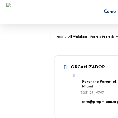
Skip
to
Cómo 
main
content
Inicio
All Workshops - Padre a Padre de 
ORGANIZADOR
Parent to Parent of
Miami
(305) 271-9797
info@ptopmiami.or