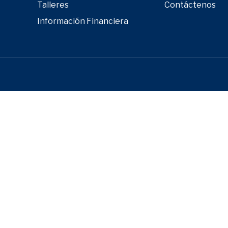
Talleres
Contáctenos
Información Financiera
Close
this
module
tín
estros