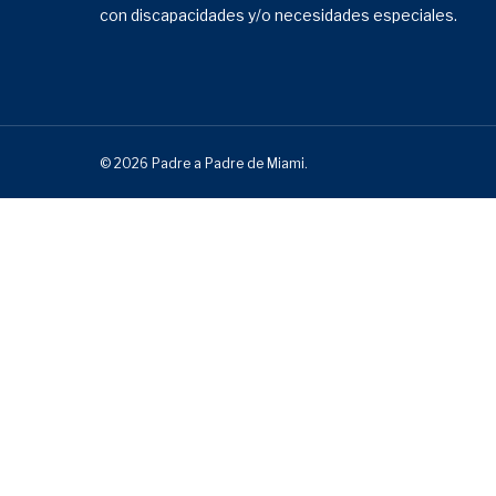
con discapacidades y/o necesidades especiales.
© 2026 Padre a Padre de Miami.
¡Suscríbete a nuestro bole
electrónico!
Obtenga las últimas noticias e información sobre nu