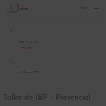
Skip
to
Menu
main
content
Fecha
Sep 18 2024
Finalizdo!
Hora
9:30 am - 12:30 pm
Taller de IEP – Presencial