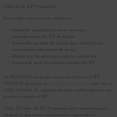
¡Talleres de IEP Presencial!
Este taller interactivo le ayudará a:
Fomentar capacidad y tener un mejor
entendimiento del IEP de su hijo
Desarrollar un plan de acción que identifica las
necesidades educativas de su hijo
Abogar por los servicios y apoyos adecuados
Prepararle para la próxima reunión del IEP
Se REQUIERE envíe por correo electrónico el IEP
VIGENTE de su hijo a
info@ptopmiami.org
o por fax al
(305) 271-6628. Su registración será confirmada una vez
se haya recibido el IEP.
Nota: El taller de IEP Presencial está reservado para
los padres que están actualmente registrados y