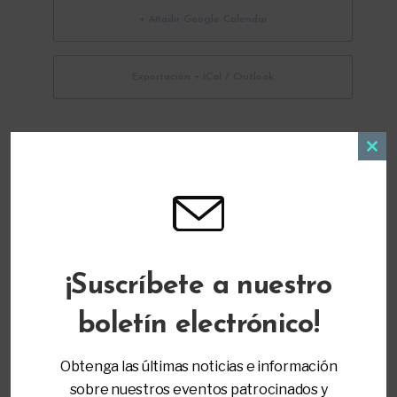
+ Añadir Google Calendar
Exportación + iCal / Outlook
Clos
this
modu
ORGANIZADOR
¡Suscríbete a nuestro
Parent to Parent of Miami
(305) 271-9797
boletín electrónico!
info@ptopmiami.org
Obtenga las últimas noticias e información
sobre nuestros eventos patrocinados y