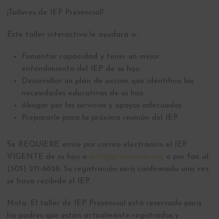
¡Talleres de IEP Presencial!
Este taller interactivo le ayudará a:
Fomentar capacidad y tener un mejor
entendimiento del IEP de su hijo
Desarrollar un plan de acción que identifica las
necesidades educativas de su hijo
Abogar por los servicios y apoyos adecuados
Prepararle para la próxima reunión del IEP
Se REQUIERE envíe por correo electrónico el IEP
VIGENTE de su hijo a
info@ptopmiami.org
o por fax al
(305) 271-6628. Su registración será confirmada una vez
se haya recibido el IEP.
Nota: El taller de IEP Presencial está reservado para
los padres que están actualmente registrados y