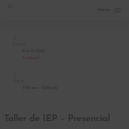
Skip
to
Menu
main
content
Fecha
Ene 15 2025
Finalizdo!
Hora
9:30 am - 12:30 pm
Taller de IEP – Presencial