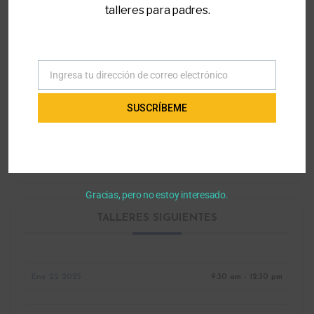
talleres para padres.
LOCALIZACIÓN
Parent to Parent of Miami Office
7990 Southwest 117th Avenue suite 200,
Ingresa tu dirección de correo electrónico
Correo
Kendall, Florida
electrónico
SUSCRÍBEME
CATEGORÍA
Leyes y Regulaciones
Gracias, pero no estoy interesado.
TALLERES SIGUIENTES
Ene 22 2025
9:30 am - 12:30 pm