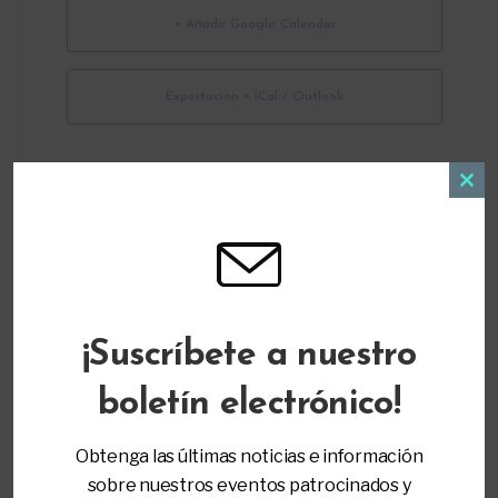
+ Añadir Google Calendar
Exportación + iCal / Outlook
Clos
this
modu
ORGANIZADOR
¡Suscríbete a nuestro
Parent to Parent of Miami
(305) 271-9797
boletín electrónico!
info@ptopmiami.org
Obtenga las últimas noticias e información
sobre nuestros eventos patrocinados y