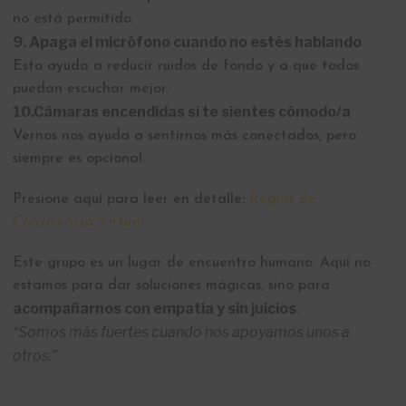
no está permitido.
9. Apaga el micrófono cuando no estés hablando
Esto ayuda a reducir ruidos de fondo y a que todos
puedan escuchar mejor.
10.Cámaras encendidas si te sientes cómodo/a
Vernos nos ayuda a sentirnos más conectados, pero
siempre es opcional.
Presione aquí para leer en detalle:
Reglas de
Convivencia Virtual
Este grupo es un lugar de encuentro humano. Aquí no
estamos para dar soluciones mágicas, sino para
acompañarnos con empatía y sin juicios
.
“Somos más fuertes cuando nos apoyamos unos a
otros.”