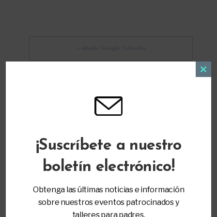
+ Añadir Google Calendar
Clos
Exportación + iCal / Outlook
this
modu
¡Suscríbete a nuestro
boletín electrónico!
Obtenga las últimas noticias e información
sobre nuestros eventos patrocinados y
LOCALIZACIÓN
talleres para padres.
Entrenamiento Virtual