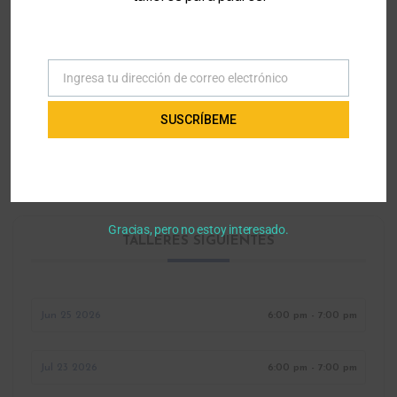
CATEGORÍA
Ingresa tu dirección de correo electrónico
Apoyo
Correo
electrónico
SUSCRÍBEME
MÁS INFORMACIÓN
Registro
Gracias, pero no estoy interesado.
TALLERES SIGUIENTES
Jun 25 2026
6:00 pm - 7:00 pm
Jul 23 2026
6:00 pm - 7:00 pm