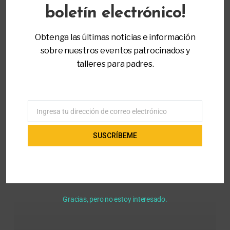
boletín electrónico!
Obtenga las últimas noticias e información
sobre nuestros eventos patrocinados y
talleres para padres.
Donaciones en línea
Picnic familiar
Ingresa tu dirección de correo electrónico
Correo
electrónico
SUSCRÍBEME
Learn
more
Gracias, pero no estoy interesado.