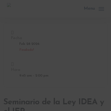
Skip
to
Menu
main
content
Fecha
Feb 28 2026
Finalizdo!
Hora
9:45 am - 2:00 pm
Seminario de la Ley IDEA y