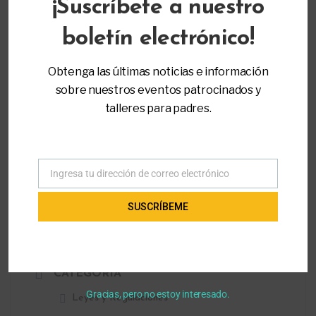
¡Suscríbete a nuestro
boletín electrónico!
ORGANIZADOR
Obtenga las últimas noticias e información
Parent to Parent of Miami
sobre nuestros eventos patrocinados y
(305) 271-9797
talleres para padres.
info@ptopmiami.org
Ingresa tu dirección de correo electrónico
Correo
electrónico
SUSCRÍBEME
LOCALIZACIÓN
Entrenamiento Virtual
CATEGORÍA
Gracias, pero no estoy interesado.
Leyes y Regulaciones