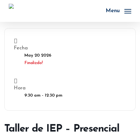
Skip
to
Menu
main
content
Fecha
May 20 2026
Finalizdo!
Hora
9:30 am - 12:30 pm
Taller de IEP – Presencial