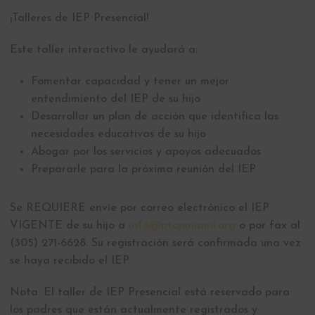
¡Talleres de IEP Presencial!
Este taller interactivo le ayudará a:
Fomentar capacidad y tener un mejor
entendimiento del IEP de su hijo
Desarrollar un plan de acción que identifica las
necesidades educativas de su hijo
Abogar por los servicios y apoyos adecuados
Prepararle para la próxima reunión del IEP
Se REQUIERE envíe por correo electrónico el IEP
VIGENTE de su hijo a
info@ptopmiami.org
o por fax al
(305) 271-6628. Su registración será confirmada una vez
se haya recibido el IEP.
Nota: El taller de IEP Presencial está reservado para
los padres que están actualmente registrados y