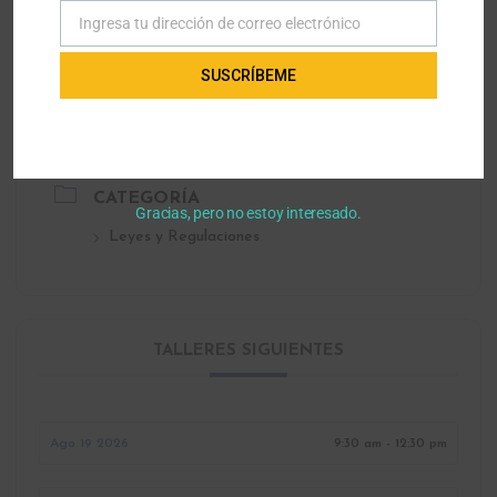
Ingresa tu dirección de correo electrónico
Correo
LOCALIZACIÓN
electrónico
SUSCRÍBEME
Parent to Parent of Miami Office
7990 Southwest 117th Avenue suite 200,
Kendall, Florida
CATEGORÍA
Gracias, pero no estoy interesado.
Leyes y Regulaciones
TALLERES SIGUIENTES
Ago 19 2026
9:30 am - 12:30 pm