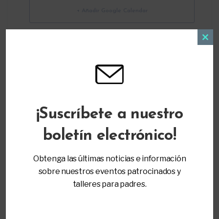
+ Añadir Google Calendar
Exportación + iCal / Outlook
Clos
this
modu
¡Suscríbete a nuestro
boletín electrónico!
ORGANIZADOR
Parent to Parent of Miami
Obtenga las últimas noticias e información
(305) 271-9797
sobre nuestros eventos patrocinados y
info@ptopmiami.org
talleres para padres.