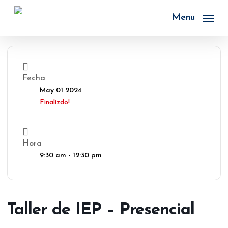
Skip
to
Menu
main
content
Fecha
May 01 2024
Finalizdo!
Hora
9:30 am - 12:30 pm
Taller de IEP – Presencial