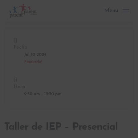
Skip
to
Menu
main
content
Fecha
Jul 10 2024
Finalizdo!
Hora
9:30 am - 12:30 pm
Taller de IEP – Presencial