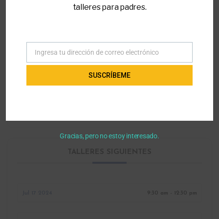
talleres para padres.
LOCALIZACIÓN
Parent to Parent of Miami Office
7990 Southwest 117th Avenue suite 200,
Ingresa tu dirección de correo electrónico
Correo
Kendall, Florida
electrónico
SUSCRÍBEME
CATEGORÍA
Leyes y Regulaciones
Gracias, pero no estoy interesado.
TALLERES SIGUIENTES
Jul 17 2024
9:30 am - 12:30 pm