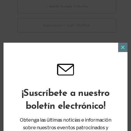
+ Añadir Google Calendar
Exportación + iCal / Outlook
Clos
this
modu
ORGANIZADOR
¡Suscríbete a nuestro
Parent to Parent of Miami
(305) 271-9797
boletín electrónico!
info@ptopmiami.org
Obtenga las últimas noticias e información
sobre nuestros eventos patrocinados y