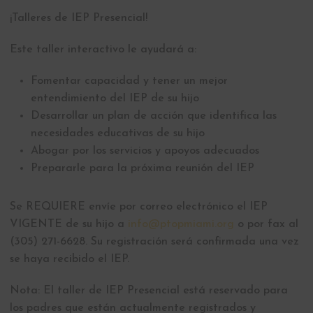
¡Talleres de IEP Presencial!
Este taller interactivo le ayudará a:
Fomentar capacidad y tener un mejor
entendimiento del IEP de su hijo
Desarrollar un plan de acción que identifica las
necesidades educativas de su hijo
Abogar por los servicios y apoyos adecuados
Prepararle para la próxima reunión del IEP
Se REQUIERE envíe por correo electrónico el IEP
VIGENTE de su hijo a
info@ptopmiami.org
o por fax al
(305) 271-6628. Su registración será confirmada una vez
se haya recibido el IEP.
Nota: El taller de IEP Presencial está reservado para
los padres que están actualmente registrados y