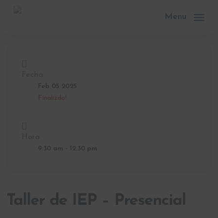
Skip
to
Menu
main
content
Fecha
Feb 05 2025
Finalizdo!
Hora
9:30 am - 12:30 pm
Taller de IEP – Presencial