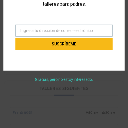
talleres para padres.
LOCALIZACIÓN
Parent to Parent of Miami Office
7990 Southwest 117th Avenue suite 200,
Ingresa tu dirección de correo electrónico
Correo
Kendall, Florida
electrónico
SUSCRÍBEME
CATEGORÍA
Leyes y Regulaciones
Gracias, pero no estoy interesado.
TALLERES SIGUIENTES
Feb 12 2025
9:30 am - 12:30 pm