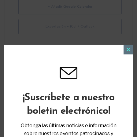
+ Añadir Google Calendar
Exportación + iCal / Outlook
Clos
this
modu
ORGANIZADOR
¡Suscríbete a nuestro
Parent to Parent of Miami
(305) 271-9797
boletín electrónico!
info@ptopmiami.org
Obtenga las últimas noticias e información
sobre nuestros eventos patrocinados y