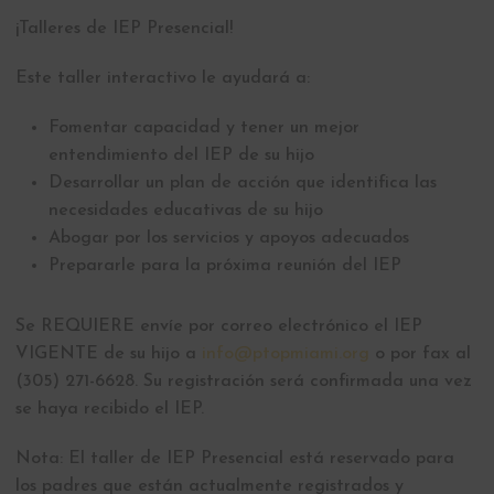
¡Talleres de IEP Presencial!
Este taller interactivo le ayudará a:
Fomentar capacidad y tener un mejor
entendimiento del IEP de su hijo
Desarrollar un plan de acción que identifica las
necesidades educativas de su hijo
Abogar por los servicios y apoyos adecuados
Prepararle para la próxima reunión del IEP
Se REQUIERE envíe por correo electrónico el IEP
VIGENTE de su hijo a
info@ptopmiami.org
o por fax al
(305) 271-6628. Su registración será confirmada una vez
se haya recibido el IEP.
Nota: El taller de IEP Presencial está reservado para
los padres que están actualmente registrados y