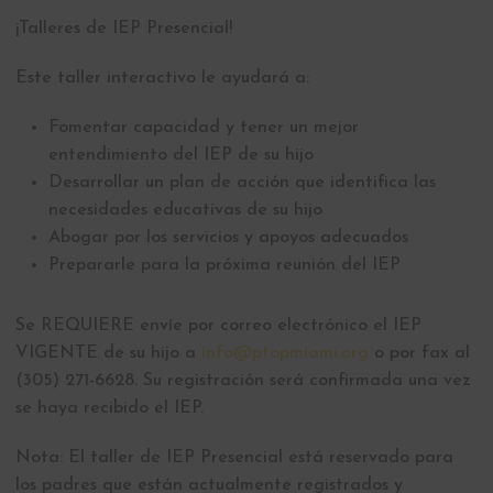
¡Talleres de IEP Presencial!
Este taller interactivo le ayudará a:
Fomentar capacidad y tener un mejor
entendimiento del IEP de su hijo
Desarrollar un plan de acción que identifica las
necesidades educativas de su hijo
Abogar por los servicios y apoyos adecuados
Prepararle para la próxima reunión del IEP
Se REQUIERE envíe por correo electrónico el IEP
VIGENTE de su hijo a
info@ptopmiami.org
o por fax al
(305) 271-6628. Su registración será confirmada una vez
se haya recibido el IEP.
Nota: El taller de IEP Presencial está reservado para
los padres que están actualmente registrados y