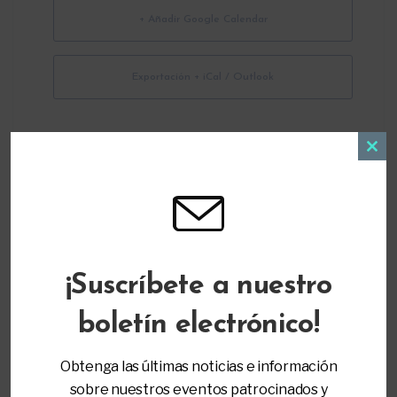
+ Añadir Google Calendar
Exportación + iCal / Outlook
Clos
this
modu
ORGANIZADOR
¡Suscríbete a nuestro
Parent to Parent of Miami
(305) 271-9797
boletín electrónico!
info@ptopmiami.org
Obtenga las últimas noticias e información
sobre nuestros eventos patrocinados y