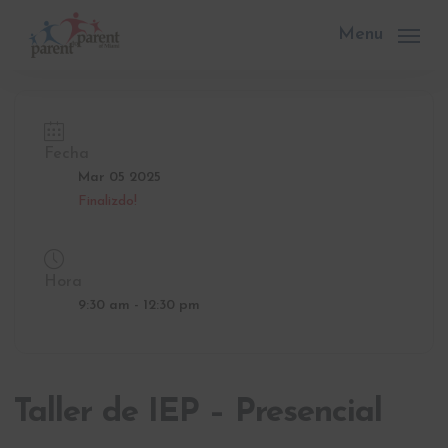
Skip
to
Menu
main
content
Fecha
Mar 05 2025
Finalizdo!
Hora
9:30 am - 12:30 pm
Taller de IEP – Presencial