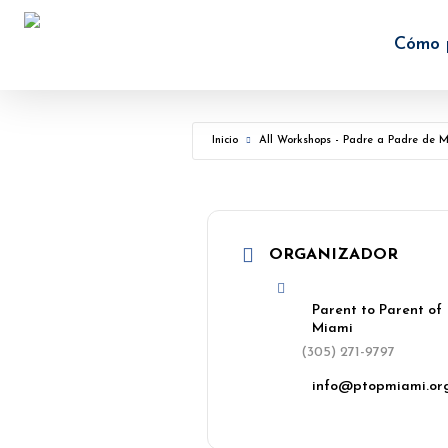
Skip
to
Cómo 
main
content
Inicio
All Workshops - Padre a Padre de 
ORGANIZADOR
Parent to Parent of
Miami
(305) 271-9797
info@ptopmiami.or