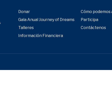
Donar
Cómo podemos 
Gala Anual Journey of Dreams
Participa
s
Talleres
Contáctenos
Información Financiera
Close
this
module
tín