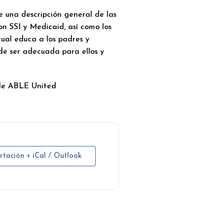
 una descripción general de las
on SSI y Medicaid, así como los
tual educa a los padres y
de ser adecuada para ellos y
de ABLE United
rtación + iCal / Outlook