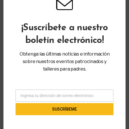
CATEGORÍA
Abogacía y Liderazgo
¡Suscríbete a nuestro
MÁS INFORMACIÓN
Registro
boletín electrónico!
Obtenga las últimas noticias e información
Inicio
All Workshops - Padre a Padre de Miami
sobre nuestros eventos patrocinados y
Abogacía y Liderazgo
Estrategias de ABA para lidiar con
talleres para padres.
comportamientos desafiantes
Ingresa tu dirección de correo electrónico
Correo
electrónico
SUSCRÍBEME
TALLERES RELACIONADOS