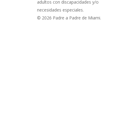
adultos con discapacidades y/o
necesidades especiales.
© 2026 Padre a Padre de Miami.
¡Suscríbete a nuestro bole
electrónico!
Obtenga las últimas noticias e información sobre nu
eventos patrocinados y talleres para padres.