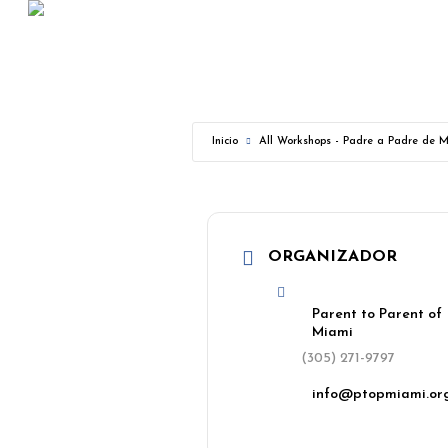
Skip
to
main
content
Inicio
All Workshops - Padre a Padre de 
ORGANIZADOR
Parent to Parent of
Miami
(305) 271-9797
info@ptopmiami.or