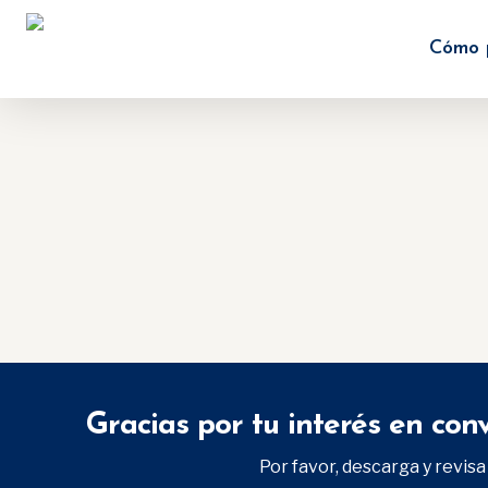
Skip
to
Cómo 
main
content
Gracias por tu interés en con
Por favor, descarga y revisa